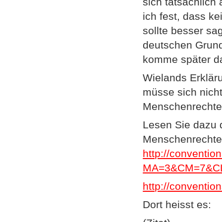
sich tatsächlich
ich fest, dass k
sollte besser s
deutschen Grundg
komme später da
Wielands Erkläru
müsse sich nicht
Menschenrechte 
Lesen Sie dazu 
Menschenrechte)
http://conventio
MA=3&CM=7&C
http://conventio
Dort heisst es: