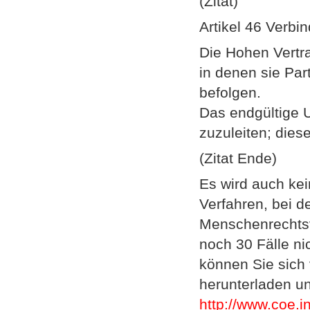
(Zitat)
Artikel 46 Verbin
Die Hohen Vertra
in denen sie Part
befolgen.
Das endgültige U
zuzuleiten; dies
(Zitat Ende)
Es wird auch ke
Verfahren, bei d
Menschenrechtsv
noch 30 Fälle ni
können Sie sich
herunterladen un
http://www.coe.