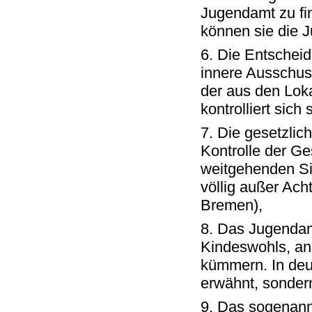
Jugendamt zu fi
können sie die J
6. Die Entschei
innere Ausschus
der aus den Loka
kontrolliert sich 
7. Die gesetzlic
Kontrolle der Ge
weitgehenden Sin
völlig außer Ach
Bremen),
8. Das Jugendam
Kindeswohls, ans
kümmern. In deut
erwähnt, sondern
9. Das sogenann