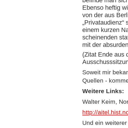
befinde man sich
Ebenso heftig wi
von der aus Berl
„Privataudienz“ s
einem kurzen Na
scheinenden stati
mit der absurde
(Zitat Ende aus 
Ausschusssitzu
Soweit mir bekan
Quellen - kommen
Weitere Links:
Walter Keim, N
http://aitel.hist
Und ein weitere