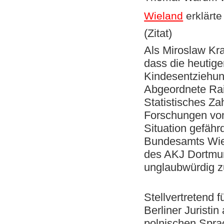
Wieland
erklärte
(Zitat)
Als Miroslaw Kra
dass die heutig
Kindesentziehun
Abgeordnete Rai
Statistisches Za
Forschungen von
Situation gefähr
Bundesamts Wies
des AKJ Dortmund
unglaubwürdig z
Stellvertretend 
Berliner Juristi
polnischen Spra