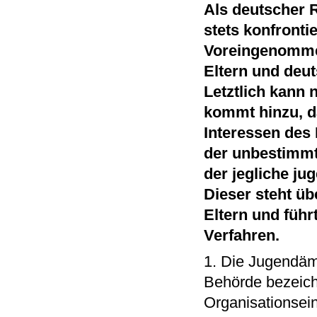
Als deutscher R
stets konfront
Voreingenomme
Eltern und deut
Letztlich kann
kommt hinzu, da
Interessen des 
der unbestimmt
der jegliche ju
Dieser steht ü
Eltern und führ
Verfahren.
1. Die Jugendämt
Behörde bezeichn
Organisationsein