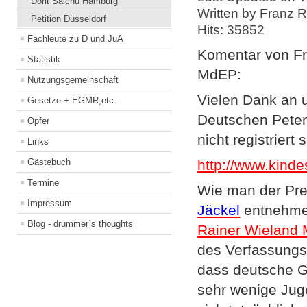
Dorit Saichu Hamburg
Written by Franz 
Petition Düsseldorf
Hits: 35852
Fachleute zu D und JuA
Komentar von Fr
Statistik
MdEP:
Nutzungsgemeinschaft
Vielen Dank an 
Gesetze + EGMR,etc.
Deutschen Petente
Opfer
nicht registriert 
Links
Gästebuch
http://www.kind
Termine
Wie man der Pre
Impressum
Jäckel
entnehmen
Blog - drummer´s thoughts
Rainer Wieland
des Verfassungs
dass deutsche Ge
sehr wenige Juge