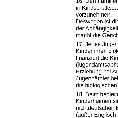
16. Den Familien
in Kindschaftss
vorzunehmen.
Deswegen ist di
der Abhängigkei
macht die Geric
17. Jedes Juge
Kinder ihren bio
finanziert die K
(jugendamtsabhä
Erziehung bei Au
Jugendämter be
die biologischen 
18. Beim begleit
Kinderheimen si
nichtdeutschen E
(außer Englisch 