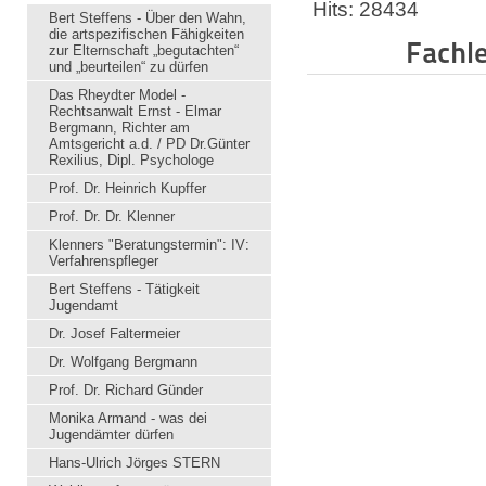
Hits: 28434
Bert Steffens - Über den Wahn,
die artspezifischen Fähigkeiten
Fachl
zur Elternschaft „begutachten“
und „beurteilen“ zu dürfen
Das Rheydter Model -
Rechtsanwalt Ernst - Elmar
Bergmann, Richter am
Amtsgericht a.d. / PD Dr.Günter
Rexilius, Dipl. Psychologe
Prof. Dr. Heinrich Kupffer
Prof. Dr. Dr. Klenner
Klenners "Beratungstermin": IV:
Verfahrenspfleger
Bert Steffens - Tätigkeit
Jugendamt
Dr. Josef Faltermeier
Dr. Wolfgang Bergmann
Prof. Dr. Richard Günder
Monika Armand - was dei
Jugendämter dürfen
Hans-Ulrich Jörges STERN