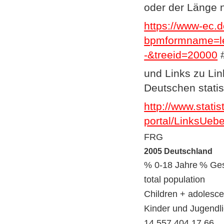
oder der Länge 
https://www-ec.d
bpmformname=l
-&treeid=20000
und Links zu Lin
Deutschen stati
http://www.statis
portal/LinksUebe
FRG
2005
Deutschland
% 0-18 Jahre
% Ges
total population
Children + adolesce
Kinder und Jugendli
14.557.404
17,66