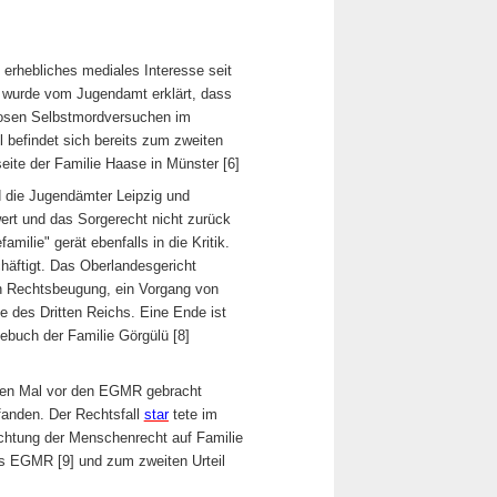
 erhebliches mediales Interesse seit
 wurde vom Jugendamt erklärt, dass
lglosen Selbstmordversuchen im
l befindet sich bereits zum zweiten
te der Familie Haase in Münster [6]
nd die Jugendämter Leipzig und
rt und das Sorgerecht nicht zurück
milie" gerät ebenfalls in die Kritik.
häftigt. Das Oberlandesgericht
n Rechtsbeugung, ein Vorgang von
e des Dritten Reichs. Eine Ende ist
buch der Familie Görgülü [8]
itten Mal vor den EGMR gebracht
fanden. Der Rechtsfall
star
tete im
chtung der Menschenrecht auf Familie
s EGMR [9] und zum zweiten Urteil