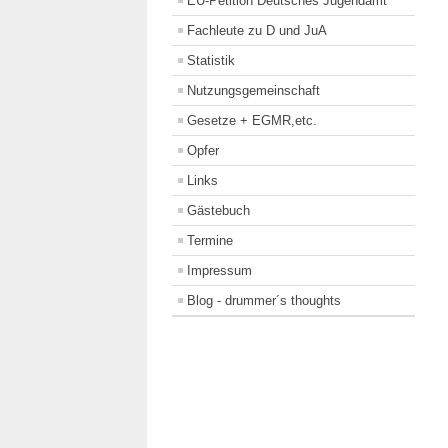
EU-Petition Deutsches Jugendamt
Fachleute zu D und JuA
Statistik
Nutzungsgemeinschaft
Gesetze + EGMR,etc.
Opfer
Links
Gästebuch
Termine
Impressum
Blog - drummer´s thoughts