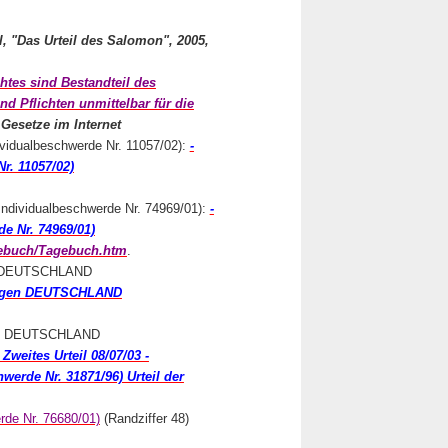
l, "Das Urteil des Salomon", 2005,
htes sind Bestandteil des
 Pflichten unmittelbar für die
 Gesetze im Internet
dualbeschwerde Nr. 11057/02):
-
. 11057/02)
vidualbeschwerde Nr. 74969/01):
-
 Nr. 74969/01)
gebuch/Tagebuch.htm
.
n DEUTSCHLAND
egen DEUTSCHLAND
gen DEUTSCHLAND
Zweites Urteil 08/07/03 -
de Nr. 31871/96) Urteil der
de Nr. 76680/01)
(Randziffer 48)