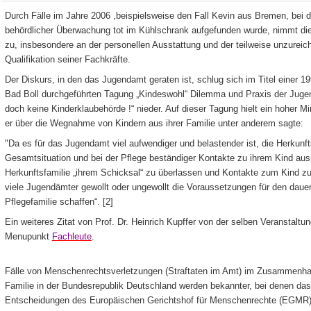
Durch Fälle im Jahre 2006 ,beispielsweise den Fall Kevin aus Bremen, bei d
behördlicher Überwachung tot im Kühlschrank aufgefunden wurde, nimmt die
zu, insbesondere an der personellen Ausstattung und der teilweise unzureic
Qualifikation seiner Fachkräfte.
Der Diskurs, in den das Jugendamt geraten ist, schlug sich im Titel einer
Bad Boll durchgeführten Tagung „Kindeswohl“ Dilemma und Praxis der Jugen
doch keine Kinderklaubehörde !“ nieder. Auf dieser Tagung hielt ein hoher Mi
er über die Wegnahme von Kindern aus ihrer Familie unter anderem sagte:
"Da es für das Jugendamt viel aufwendiger und belastender ist, die Herkunft
Gesamtsituation und bei der Pflege beständiger Kontakte zu ihrem Kind ausr
Herkunftsfamilie „ihrem Schicksal“ zu überlassen und Kontakte zum Kind zu
viele Jugendämter gewollt oder ungewollt die Voraussetzungen für den dauer
Pflegefamilie schaffen“. [2]
Ein weiteres Zitat von Prof. Dr. Heinrich Kupffer von der selben Veranstaltun
Menupunkt
Fachleute
.
Fälle von Menschenrechtsverletzungen (Straftaten im Amt) im Zusammenh
Familie in der Bundesrepublik Deutschland werden bekannter, bei denen das
Entscheidungen des Europäischen Gerichtshof für Menschenrechte (EGMR)