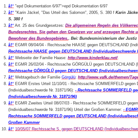
â†‘
"epd Dokumentation 6/97">epd Dokumentation 6/97
â†‘
"Karin Jäckel, "Das Urteil des Salomon", 2005, S. 380 f
Karin Jäcke
S. 380 f
â†‘
Art. 25 des Grundgesetzes:
Die allgemeinen Regeln des Völkerrec
Bundesrechtes. Sie gehen den Gesetzen vor und erzeugen Rechte und
Bewohner des Bundesgebietes.
. Bei: Bundesministerium der Justiz
â†‘
EGMR 08/04/04 - Rechtssache HAASE gegen DEUTSCHLAND (Indivi
Rechtssache HAASE gegen DEUTSCHLAND (Individualbeschwerde Nr
â†‘
Webseite der Familie Haase:
http://www.kinderklau.net/
.
â†‘
EGMR 26/02/04 - Rechtssache GÖRGÜLÜ gegen DEUTSCHLAND (Indi
Rechtssache GÖRGÜLÜ gegen DEUTSCHLAND (Individualbeschwerde
â†‘
Webtagebuch der Familie
Görgülü
:
http://www.vafk.de/themen/Ta
â†‘
EGMR Erstes Urteil 11/10/01 - Rechtssache SOMMERFELD gege
(Individualbeschwerde Nr. 31871/96):
- Rechtssache SOMMERFELD g
(Individualbeschwerde Nr. 31871/96)
â†‘
EGMR Zweites Urteil 08/07/03 - Rechtssache SOMMERFELD ge
(Individualbeschwerde Nr. 31871/96) Urteil der Großen Kammer:
- EGMR 
Rechtssache SOMMERFELD gegen DEUTSCHLAND (Individualbeschwer
Großen Kammer
â†‘
10/05/07 Rechtssache S. gegen DEUTSCHLAND (Individualbeschwer