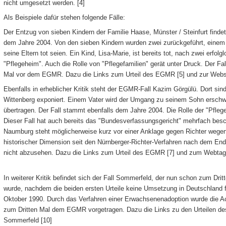
nicht umgesetzt werden. [4]
Als Beispiele dafür stehen folgende Fälle:
Der Entzug von sieben Kindern der Familie Haase, Münster / Steinfurt findet
dem Jahre 2004. Von den sieben Kindern wurden zwei zurückgeführt, einem
seine Eltern tot seien. Ein Kind, Lisa-Marie, ist bereits tot, nach zwei erfo
"Pflegeheim". Auch die Rolle von "Pflegefamilien" gerät unter Druck. Der Fal
Mal vor dem EGMR. Dazu die Links zum Urteil des EGMR [5] und zur Websei
Ebenfalls in erheblicher Kritik steht der EGMR-Fall Kazim Görgülü. Dort si
Wittenberg exponiert. Einem Vater wird der Umgang zu seinem Sohn erschwe
übertragen. Der Fall stammt ebenfalls dem Jahre 2004. Die Rolle der "Pflegefa
Dieser Fall hat auch bereits das "Bundesverfassungsgericht" mehrfach besc
Naumburg steht möglicherweise kurz vor einer Anklage gegen Richter wege
historischer Dimension seit den Nürnberger-Richter-Verfahren nach dem End
nicht abzusehen. Dazu die Links zum Urteil des EGMR [7] und zum Webtage
In weiterer Kritik befindet sich der Fall Sommerfeld, der nun schon zum Dr
wurde, nachdem die beiden ersten Urteile keine Umsetzung in Deutschland 
Oktober 1990. Durch das Verfahren einer Erwachsenenadoption wurde die A
zum Dritten Mal dem EGMR vorgetragen. Dazu die Links zu den Urteilen de
Sommerfeld [10]