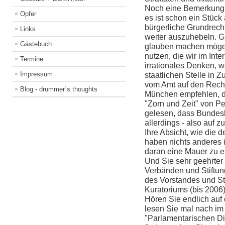
Noch eine Bemerkung
Opfer
es ist schon ein Stück
bürgerliche Grundrec
Links
weiter auszuhebeln. Gl
Gästebuch
glauben machen mögen?
nutzen, die wir im In
Termine
irrationales Denken, 
Impressum
staatlichen Stelle in 
vom Amt auf den Rechn
Blog - drummer´s thoughts
München empfehlen, de
"Zorn und Zeit" von Pe
gelesen, dass Bundeska
allerdings - also auf z
Ihre Absicht, wie die d
haben nichts anderes i
daran eine Mauer zu er
Und Sie sehr geehrter
Verbänden und Stiftun
des Vorstandes und
St
Kuratoriums (bis 2006
Hören Sie endlich auf 
lesen Sie mal nach im
"Parlamentarischen Dik