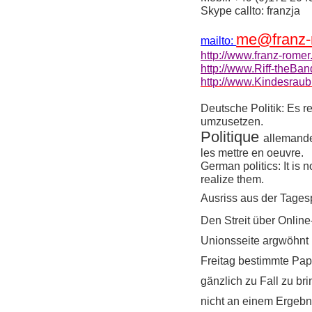
Skype
callto:
franzja
me@franz-
mailto:
http://www.franz-romer
http://www.Riff-theBan
http://www.Kindesraub
Deutsche Politik: Es r
umzusetzen.
Politique
allemand
les
mettre
en
oeuvre
.
German politics: It is
realize them.
Ausriss aus der Tages
Den Streit über Onlin
Unionsseite argwöhnt 
Freitag bestimmte Pap
gänzlich zu Fall zu b
nicht an einem Ergebni