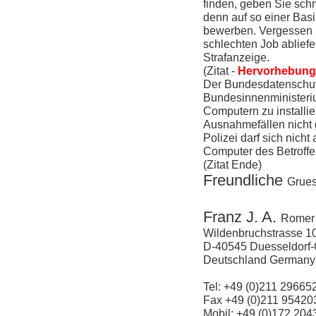
finden, geben Sie sch
denn auf so einer Bas
bewerben. Vergessen S
schlechten
Job
abliefe
Strafanzeige.
(Zitat -
Hervorhebun
Der Bundesdatenschut
Bundesinnenministeriu
Computern zu installi
Ausnahmefällen nicht 
Polizei darf sich nicht
Computer
des Betroffe
(Zitat Ende)
Freundliche
Grue
Franz J. A.
Romer
Wildenbruchstrasse 1
D-40545
Duesseldorf
Deutschland Germany
Tel: +49 (0)211 29665
Fax +49 (0)211 95420
Mobil: +49 (0)172 20