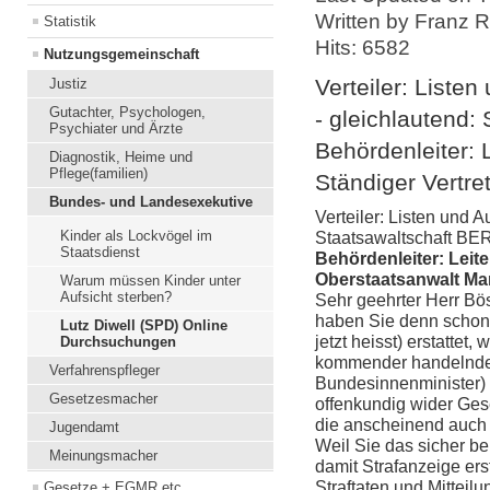
Written by Franz 
Statistik
Hits: 6582
Nutzungsgemeinschaft
Verteiler: Liste
Justiz
Gutachter, Psychologen,
- gleichlautend:
Psychiater und Ärzte
Behördenleiter:
Diagnostik, Heime und
Pflege(familien)
Ständiger Vertre
Bundes- und Landesexekutive
Verteiler: Listen und 
Kinder als Lockvögel im
Staatsawaltschaft BE
Staatsdienst
Behördenleiter: Lei
Oberstaatsanwalt Ma
Warum müssen Kinder unter
Aufsicht sterben?
Sehr geehrter Herr Bö
haben Sie denn schon 
Lutz Diwell (SPD) Online
jetzt heisst) erstattet
Durchsuchungen
kommender handelnder
Verfahrenspfleger
Bundesinnenminister) 
Gesetzesmacher
offenkundig wider Ges
die anscheinend auch 
Jugendamt
Weil Sie das sicher be
Meinungsmacher
damit Strafanzeige ers
Straftaten und Mitteil
Gesetze + EGMR,etc.