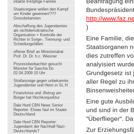
Beantragung eine
intakte 9-köpfige Familie
Bundespräsidente
Staatsorgane wollen den Kampf
um Kinder gewinnen!???
http://www.fa
Grossbritannien
Abschaffung des Jugendamtes
)
als nichtdemokratische
Organisation + Kontrolle der
Eine Familie, di
Richter in Sorge-, Trennung- und
Scheidungsfällen
Staatsorganen n
offener Brief an Ministerialrat
dies zutreffen v
Prof. Dr. Dr. h.c. Wiesner
analyisiert wur
Prozessbeobachter gesucht
Münster für Sascha Do
Grundgesetz ist 
02.04.2009 10 Uhr
aller Regel zu i
Strafanzeige gegen unbekannte
Jugendämter und Heim in SL.H
Binsenweisheite
Finanzkrise und -Betrug am
Bürger hat Hochkonjunktur
Eine gute Ausbi
Dale Hurd CBN News Senior
und sind in der
Reporter: Etwas faul im Staate
Deutschland
"Überflieger". D
Dale Hurd CBN Reporter:
Jugendamt der Nachhall Nazi-
Zur Erziehungsfä
Deutschlands?