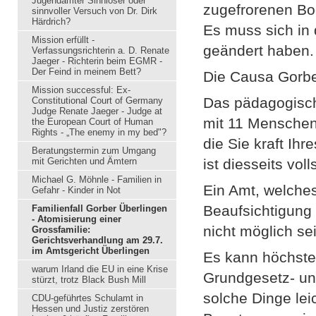
Jugendämter Sinnloser oder
zugefrorenen Bo
sinnvoller Versuch von Dr. Dirk
Härdrich?
Es muss sich in 
Mission erfüllt -
geändert haben.
Verfassungsrichterin a. D. Renate
Jaeger - Richterin beim EGMR -
Der Feind in meinem Bett?
Die Causa Gorbe
Mission successful: Ex-
Das pädagogisch
Constitutional Court of Germany
Judge Renate Jaeger - Judge at
mit 11 Menschen
the European Court of Human
Rights - „The enemy in my bed"?
die Sie kraft Ih
Beratungstermin zum Umgang
mit Gerichten und Ämtern
ist diesseits vo
Michael G. Möhnle - Familien in
Ein Amt, welches
Gefahr - Kinder in Not
Beaufsichtigung
Familienfall Gorber Überlingen
- Atomisierung einer
nicht möglich se
Grossfamilie:
Gerichtsverhandlung am 29.7.
im Amtsgericht Überlingen
Es kann höchste
warum Irland die EU in eine Krise
Grundgesetz- un
stürzt, trotz Black Bush Mill
solche Dinge lei
CDU-geführtes Schulamt in
Hessen und Justiz zerstören