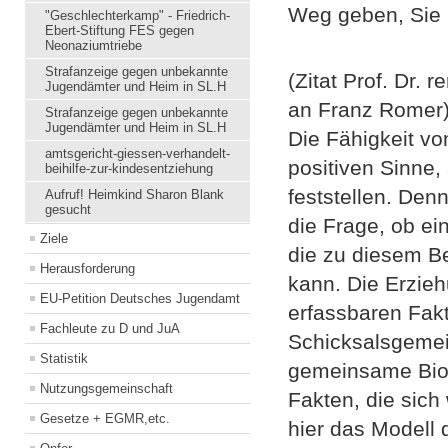
Weg geben, Sie 
"Geschlechterkamp" - Friedrich-
Ebert-Stiftung FES gegen
Neonaziumtriebe
Strafanzeige gegen unbekannte
(Zitat Prof. Dr.
Jugendämter und Heim in SL.H
an Franz Romer
Strafanzeige gegen unbekannte
Jugendämter und Heim in SL.H
Die Fähigkeit von
amtsgericht-giessen-verhandelt-
positiven Sinne, 
beihilfe-zur-kindesentziehung
feststellen. Denn
Aufruf! Heimkind Sharon Blank
gesucht
die Frage, ob ei
Ziele
die zu diesem B
Herausforderung
kann. Die Erzieh
EU-Petition Deutsches Jugendamt
erfassbaren Fak
Fachleute zu D und JuA
Schicksalsgemein
Statistik
gemeinsame Biog
Nutzungsgemeinschaft
Fakten, die sic
Gesetze + EGMR,etc.
hier das Modell