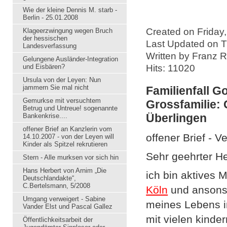
Wie der kleine Dennis M. starb -
Berlin - 25.01.2008
Created on Friday
Klageerzwingung wegen Bruch
der hessischen
Last Updated on T
Landesverfassung
Written by Franz 
Gelungene Ausländer-Integration
und Eisbären?
Hits: 11020
Ursula von der Leyen: Nun
jammern Sie mal nicht
Familienfall G
Gemurkse mit versuchtem
Grossfamilie:
Betrug und Untreue! sogenannte
Überlingen
Bankenkrise....
offener Brief an Kanzlerin vom
offener Brief - 
14.10.2007 - von der Leyen will
Kinder als Spitzel rekrutieren
Sehr geehrter H
Stern - Alle murksen vor sich hin
Hans Herbert von Arnim „Die
ich bin aktives
Deutschlandakte“,
C.Bertelsmann, 5/2008
Köln
und ansonst
Umgang verweigert - Sabine
meines Lebens in
Vander Elst und Pascal Gallez
mit vielen kinde
Öffentlichkeitsarbeit der