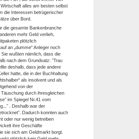
 Wirtschaft alles am besten selbst
 die Interessen betrügerischer
sätze über Bord.
für die gesamte Bankenbranche
 anderen mehr Geld verlieh,
tpaketen plötzlich
kauf an „dumme“ Anleger noch
n. Sie wußten nämlich, dass die
halb nach dem Grundsatz: "Trau
ellte deshalb, dass jede andere
ller hatte, die in der Buchhaltung
tshalber“ als insolvent und als
eitgehend von der
r Täuschung durch ihresgleichen
pse" im Spiegel Nr.41 vom
g..." . Deshalb war der
getrocknet". Dadurch konnten auch
ht oder nur wenig betreiben
ickelt ihre Geschäfte
ie sie sich am Geldmarkt borgt.
arkt plötzlich kein Geld mehr