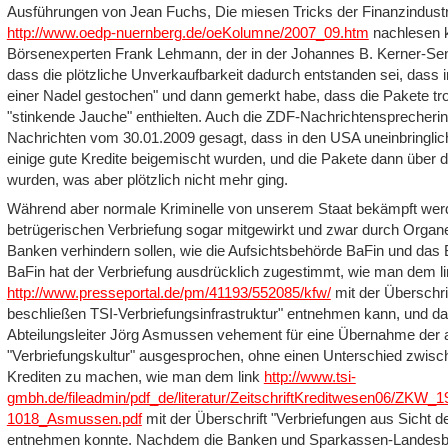
Ausführungen von Jean Fuchs, Die miesen Tricks der Finanzindustrie
http://www.oedp-nuernberg.de/oeKolumne/2007_09.htm
nachlesen 
Börsenexperten Frank Lehmann, der in der Johannes B. Kerner-Se
dass die plötzliche Unverkaufbarkeit dadurch entstanden sei, dass ir
einer Nadel gestochen" und dann gemerkt habe, dass die Pakete tr
"stinkende Jauche" enthielten. Auch die ZDF-Nachrichtensprecherin 
Nachrichten vom
30.01.2009 gesagt, dass in den USA uneinbringlic
einige gute Kredite beigemischt wurden, und die Pakete dann über d
wurden, was aber plötzlich nicht mehr ging.
Während aber normale Kriminelle von unserem Staat bekämpft werden
betrügerischen Verbriefung sogar mitgewirkt und zwar durch Organe
Banken verhindern sollen, wie die Aufsichtsbehörde BaFin und das
BaFin hat der Verbriefung ausdrücklich zugestimmt, wie man dem l
http://www.presseportal.de/pm/41193/552085/kfw/
mit der Überschr
beschließen TSI-Verbriefungsinfrastruktur" entnehmen kann, und d
Abteilungsleiter Jörg Asmussen vehement für eine Übernahme der
"Verbriefungskultur" ausgesprochen, ohne einen Unterschied zwisc
Krediten zu machen, wie man dem link
http://www.tsi-
gmbh.de/fileadmin/pdf_de/literatur/ZeitschriftKreditwesen06/ZKW_
1018_Asmussen.pdf
mit der Überschrift "Verbriefungen aus Sicht 
entnehmen konnte. Nachdem die Banken und Sparkassen-Landesba