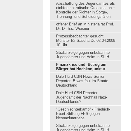
Abschaffung des Jugendamtes als
nichtdemokratische Organisation +
Kontrolle der Richter in Sorge-,
Trennung- und Scheidungsfällen
offener Brief an Ministerialrat Prof.
Dr. Dr. h.c. Wiesner
Prozessbeobachter gesucht
Münster für Sascha Do 02.04.2009
10 Uhr
Strafanzeige gegen unbekannte
Jugendämter und Heim in SL.H
Finanzkrise und -Betrug am
Bürger hat Hochkonjunktur
Dale Hurd CBN News Senior
Reporter: Etwas faul im Staate
Deutschland
Dale Hurd CBN Reporter:
Jugendamt der Nachhall Nazi-
Deutschlands?
"Geschlechterkamp" - Friedrich-
Ebert-Stiftung FES gegen
Neonaziumtriebe
Strafanzeige gegen unbekannte
Jugendämter und Heim in SL.H