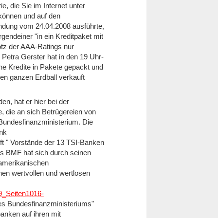
, die Sie im Internet unter
können und auf den
ndung vom 24.04.2008 ausführte,
gendeiner "in ein Kreditpaket mit
otz der AAA-Ratings nur
Petra Gerster hat in den 19 Uhr-
he Kredite in Pakete gepackt und
en ganzen Erdball verkauft
, hat er hier bei der
, die an sich Betrügereien von
 Bundesfinanzministerium. Die
ink
ift " Vorstände der 13 TSI-Banken
as BMF hat sich durch seinen
 amerikanischen
hen wertvollen und wertlosen
19_Seiten1016-
des Bundesfinanzministeriums"
nken auf ihren mit