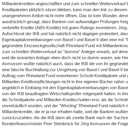
Milliardenkrediten angeschafften und zum schnellen Weiterverkauf 
Kreditpaketen plötzlich sitzen blieben, kann man den link zu diese
unangenehmen Artikel nicht mehr öffnen. Das ist kein Wunder, denn
ausdrücklich gesagt, dass Banken von aufwendigen Prüfungen freiges
verbriefte Kredite (ABS-Kredite) mit guten Ratings investieren. J
Aufsichtsrat der IKB und hat natürlich nicht dagegen protestiert, das
Eigenkapitalvereinbarungen von Basel I und Basel II über eine mit 
gegründete Einzweckgesellschaft Rhineland Fund mit Milliardenkred
zum schnellen Weiterverkauf an "dumme" Anleger erwarb, auf denen 
weil die avisierten Anleger eben doch nicht so dumm waren, wie H
Asmussen wußte natürlich auch, dass die IKB die von ihr gegründet
eine falsche Buchhaltung zur Umgehung von Basel I und Basel II ben
Auftrag vom Rhineland Fund erworbenen Schrott-Kreditpakete und
Milliarden-Kreditverpflichtungen nicht in ihre eigenen Bücher nahm u
angeblich in Einklang mit den Eigenkapitalvereinbarungen von Basel 
von der IKB beauftragten Wirtschaftsprüfer mitgespielt hatten. In i
die Schrottpakete und Milliarden-Kreditschulden erst, als die Schrot
unverkäuflich wurden, und der "Winzling" Rhineland Fund natürlich ni
Milliardenkredite, die er ja nur erhalten hatte, weil die Banken wußte
zurückzuzahlen. Als die IKB dann als zweite Bank nach der Sachsen
Bundesfinanzminister Peer Steinbrück für Jörg Asmussen die Frage