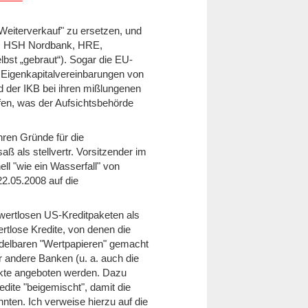
Weiterverkauf" zu ersetzen, und
W, HSH Nordbank, HRE,
st „gebraut“). Sogar die EU-
e Eigenkapitalvereinbarungen von
 der IKB bei ihren mißlungenen
en, was der Aufsichtsbehörde
ren Gründe für die
ß als stellvertr. Vorsitzender im
ll "wie ein Wasserfall" von
22.05.2008 auf die
wertlosen US-Kreditpaketen als
rtlose Kredite, von denen die
delbaren "Wertpapieren" gemacht
 andere Banken (u. a. auch die
kte angeboten werden. Dazu
edite "beigemischt", damit die
nten. Ich verweise hierzu auf die