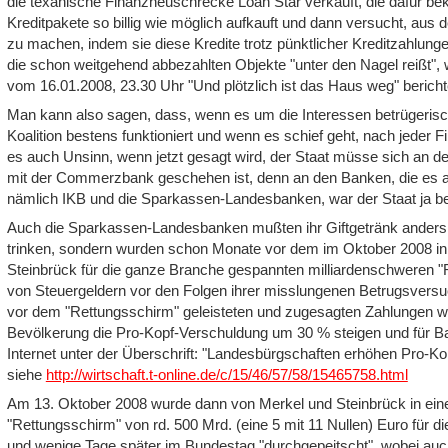
die texanische Finanzheuschrecke Loan Star verkauft, die dafür beka
Kreditpakete so billig wie möglich aufkauft und dann versucht, aus 
zu machen, indem sie diese Kredite trotz pünktlicher Kreditzahlung
die schon weitgehend abbezahlten Objekte "unter den Nagel reißt"
vom 16.01.2008, 23.30 Uhr "Und plötzlich ist das Haus weg" bericht
Man kann also sagen, dass, wenn es um die Interessen betrügerisc
Koalition bestens funktioniert und wenn es schief geht, nach jeder F
es auch Unsinn, wenn jetzt gesagt wird, der Staat müsse sich an den
mit der Commerzbank geschehen ist,
denn an den Banken, die es 
nämlich IKB und die Sparkassen-Landesbanken, war der Staat ja bete
Auch die Sparkassen-Landesbanken mußten ihr Giftgetränk anders 
trinken, sondern wurden schon Monate vor dem im Oktober 2008 in 
Steinbrück für die ganze Branche gespannten milliardenschweren "R
von Steuergeldern vor den Folgen ihrer misslungenen Betrugsversuc
vor dem "Rettungsschirm" geleisteten und zugesagten Zahlungen wi
Bevölkerung die Pro-Kopf-Verschuldung um 30 % steigen und für 
Internet unter der Überschrift: "Landesbürgschaften erhöhen Pro-Ko
siehe
http://wirtschaft.t-online.de/c/15/46/57/58/15465758.html
Am 13. Oktober 2008 wurde dann von Merkel und Steinbrück in eine
"Rettungsschirm" von rd. 500 Mrd. (eine 5 mit 11 Nullen) Euro für
und wenige Tage später im Bundestag "durchgepeitscht", wobei auc