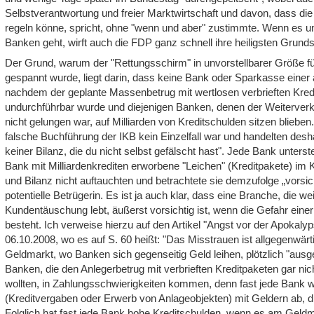
Selbstverantwortung und freier Marktwirtschaft und davon, dass die
regeln könne, spricht, ohne "wenn und aber" zustimmte. Wenn es um
Banken geht, wirft auch die FDP ganz schnell ihre heiligsten Grund
Der Grund, warum der "Rettungsschirm" in unvorstellbarer Größe 
gespannt wurde, liegt darin, dass keine Bank oder Sparkasse einer
nachdem der geplante Massenbetrug mit wertlosen verbrieften Kredi
undurchführbar wurde und diejenigen Banken, denen der Weiterver
nicht gelungen war, auf Milliarden von Kreditschulden sitzen bliebe
falsche Buchführung der IKB kein Einzelfall war und handelten des
keiner Bilanz, die du nicht selbst gefälscht hast". Jede Bank unterst
Bank mit Milliardenkrediten erworbene "Leichen" (Kreditpakete) im Ke
und Bilanz nicht auftauchten und betrachtete sie demzufolge „vorsich
potentielle Betrügerin. Es ist ja auch klar, dass eine Branche, die w
Kundentäuschung lebt, äußerst vorsichtig ist, wenn die Gefahr eine
besteht. Ich verweise hierzu auf den Artikel "Angst vor der Apokaly
06.10.2008, wo es auf S. 60 heißt: "Das Misstrauen ist allgegenwärti
Geldmarkt, wo Banken sich gegenseitig Geld leihen, plötzlich "aus
Banken, die den Anlegerbetrug mit verbrieften Kreditpaketen gar nic
wollten, in Zahlungsschwierigkeiten kommen, denn fast jede Bank w
(Kreditvergaben oder Erwerb von Anlageobjekten) mit Geldern ab, d
Folglich hat fast jede Bank hohe Kreditschulden, wenn es am Geldm