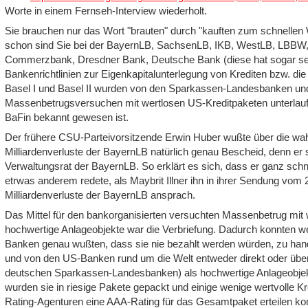
Worte in einem Fernseh-Interview wiederholt.
Sie brauchen nur das Wort "brauten" durch "kauften zum schnellen 
schon sind Sie bei der BayernLB, SachsenLB, IKB, WestLB, LBB
Commerzbank, Dresdner Bank, Deutsche Bank (diese hat sogar selb
Bankenrichtlinien zur Eigenkapitalunterlegung von Krediten bzw. di
Basel I und Basel II wurden von den Sparkassen-Landesbanken und
Massenbetrugsversuchen mit wertlosen US-Kreditpaketen unterlauf
BaFin bekannt gewesen ist.
Der frühere CSU-Parteivorsitzende Erwin Huber wußte über die wah
Milliardenverluste der BayernLB natürlich genau Bescheid, denn er sa
Verwaltungsrat der BayernLB. So erklärt es sich, dass er ganz schne
etrwas anderem redete, als Maybrit Illner ihn in ihrer Sendung vom 
Milliardenverluste der BayernLB ansprach.
Das Mittel für den bankorganisierten versuchten Massenbetrug mit 
hochwertige Anlageobjekte war die Verbriefung. Dadurch konnten we
Banken genau wußten, dass sie nie bezahlt werden würden, zu han
und von den US-Banken rund um die Welt entweder direkt oder über
deutschen Sparkassen-Landesbanken) als hochwertige Anlageobje
wurden sie in riesige Pakete gepackt und einige wenige wertvolle Kr
Rating-Agenturen eine AAA-Rating für das Gesamtpaket erteilen kon