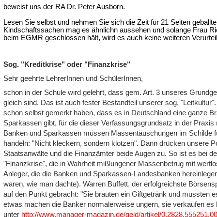
beweist uns der RA Dr. Peter Ausborn.
Lesen Sie selbst und nehmen Sie sich die Zeit für 21 Seiten gebal
Kindschaftssachen mag es ähnlichn aussehen und solange Frau Ric
beim EGMR geschlossen hält, wird es auch keine weiteren Verurte
Sog. "Kreditkrise" oder "Finanzkrise"
Sehr geehrte LehrerInnen und SchülerInnen,
schon in der Schule wird gelehrt, dass gem. Art. 3 unseres Grundg
gleich sind. Das ist auch fester Bestandteil unserer sog. "Leitkultu
schon selbst gemerkt haben, dass es in Deutschland eine ganze B
Sparkassen gibt, für die dieser Verfassungsgrundsatz in der Praxis ni
Banken und Sparkassen müssen Massentäuschungen im Schilde füh
handeln: "Nicht kleckern, sondern klotzen". Dann drücken unsere Pol
Staatsanwälte und die Finanzämter beide Augen zu. So ist es bei der
"Finanzkrise", die in Wahrheit mißlungener Massenbetrug mit wertlo
Anleger, die die Banken und Sparkassen-Landesbanken hereinlegen
waren, wie man dachte). Warren Buffett, der erfolgreichste Börsenspe
auf den Punkt gebracht: "Sie brauten ein Giftgetränk und mussten e
etwas machen die Banker normalerweise ungern, sie verkaufen es l
unter
http://www.manager-magazin.de/geld/artikel/0,2828,555251,00