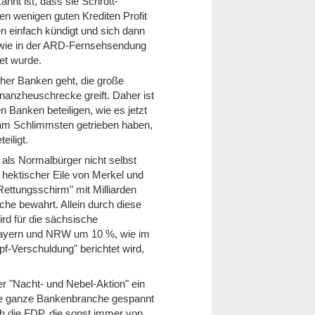
nnt ist, dass sie Schrott-
den wenigen guten Krediten Profit
en einfach kündigt und sich dann
, wie in der ARD-Fernsehsendung
et wurde.
her Banken geht, die große
inanzheuschrecke greift. Daher ist
 Banken beteiligen, wie es jetzt
am Schlimmsten getrieben haben,
iligt.
als Normalbürger nicht selbst
hektischer Eile von Merkel und
ettungsschirm" mit Milliarden
he bewahrt. Allein durch diese
rd für die sächsische
Bayern und NRW um 10 %, wie im
pf-Verschuldung" berichtet wird,
r "Nacht- und Nebel-Aktion" ein
 die ganze Bankenbranche gespannt
h die FDP, die sonst immer von