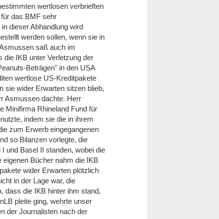
bestimmten wertlosen verbrieften
m für das BMF sehr
 in dieser Abhandlung wird
tellt werden sollen, wenn sie in
örg Asmussen saß auch im
s die IKB unter Verletzung der
"Peanuts-Beträgen" in den USA
iten wertlose US-Kreditpakete
sie wider Erwarten sitzen blieb,
err Asmussen dachte. Herr
e Minifirma Rhineland Fund für
utzte, indem sie die in ihrem
 die zum Erwerb eingegangenen
nd so Bilanzen vorlegte, die
I und Basel II standen, wobei die
hre eigenen Bücher nahm die IKB
tpakete wider Erwarten plötzlich
cht in der Lage war, die
n, dass die IKB hinter ihm stand,
LB pleite ging, wehrte unser
n der Journalisten nach der