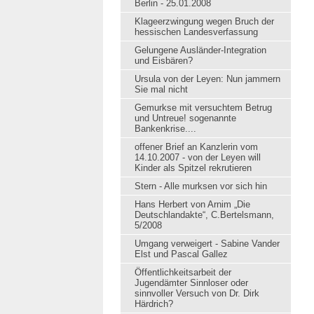
Berlin - 25.01.2008
Klageerzwingung wegen Bruch der
hessischen Landesverfassung
Gelungene Ausländer-Integration
und Eisbären?
Ursula von der Leyen: Nun jammern
Sie mal nicht
Gemurkse mit versuchtem Betrug
und Untreue! sogenannte
Bankenkrise....
offener Brief an Kanzlerin vom
14.10.2007 - von der Leyen will
Kinder als Spitzel rekrutieren
Stern - Alle murksen vor sich hin
Hans Herbert von Arnim „Die
Deutschlandakte“, C.Bertelsmann,
5/2008
Umgang verweigert - Sabine Vander
Elst und Pascal Gallez
Öffentlichkeitsarbeit der
Jugendämter Sinnloser oder
sinnvoller Versuch von Dr. Dirk
Härdrich?