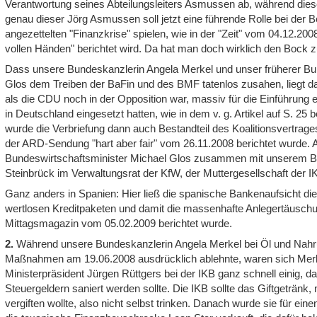
Verantwortung seines Abteilungsleiters Asmussen
ab, während dies
genau dieser Jörg Asmussen soll jetzt eine führende Rolle bei der
angezettelten "Finanzkrise" spielen, wie in der "Zeit" vom 04.12.2008
vollen Händen" berichtet wird. Da hat man doch wirklich den Bock
Dass unsere Bundeskanzlerin Angela Merkel und unser früherer Bu
Glos dem Treiben der BaFin und des BMF tatenlos zusahen, liegt da
als die CDU noch in der Opposition war, massiv für die Einführung 
in Deutschland eingesetzt hatten, wie in dem v. g. Artikel auf S. 25 
wurde die Verbriefung dann auch Bestandteil des Koalitionsvertra
der ARD-Sendung "hart aber fair" vom 26.11.2008 berichtet wurde. 
Bundeswirtschaftsminister Michael Glos zusammen mit unserem B
Steinbrück im Verwaltungsrat der KfW, der Muttergesellschaft der I
Ganz anders in Spanien: Hier ließ die spanische Bankenaufsicht di
wertlosen Kreditpaketen und damit die massenhafte Anlegertäuschu
Mittagsmagazin vom 05.02.2009 berichtet wurde.
2.
Während unsere Bundeskanzlerin Angela Merkel bei Öl und Nahrun
Maßnahmen am 19.06.2008 ausdrücklich ablehnte, waren sich Mer
Ministerpräsident Jürgen Rüttgers bei der IKB ganz schnell einig, da
Steuergeldern saniert werden sollte. Die IKB sollte das Giftgetränk
vergiften wollte, also nicht selbst trinken. Danach wurde sie für eine