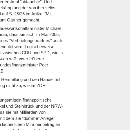
er erstmal "abtauchte". Und
 Bekämpfung der von ihm selbst
 auf S. 25/26 im Artikel "Mit
 zum Gärtner gemacht.
ndeswirtschaftsminister Michael
ran, dass sie sich im Mai 2005,
eines "Verbriefungsmarktes" auch
berichtet wird. Logischerweise
ges zwischen CDU und SPD, wie in
Auch saß unser früherer
undesfinanzminister Peer
KB.
e Herstellung und den Handel mit
ng nicht zu, wie im ZDF-
gsmitteln finanzpolitische
kel und Steinbrück und der NRW-
ss sie mit Milliarden von
, mit dem sie "dumme" Anleger
n lächerlichen Millionenbetrag an